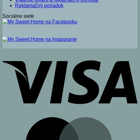
Reklamačný poriadok
Sociálne siete
V
M