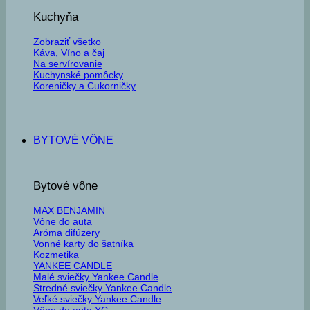
Kuchyňa
Zobraziť všetko
Káva, Víno a čaj
Na servírovanie
Kuchynské pomôcky
Koreničky a Cukorničky
BYTOVÉ VÔNE
Bytové vône
MAX BENJAMIN
Vône do auta
Aróma difúzery
Vonné karty do šatníka
Kozmetika
YANKEE CANDLE
Malé sviečky Yankee Candle
Stredné sviečky Yankee Candle
Veľké sviečky Yankee Candle
Vône do auta YC