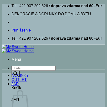
Skip
Tel.: 421 907 202 626 /
doprava zdarma nad 60,-Eur
to
DEKORÁCIE A DOPLNKY DO DOMU A BYTU
content
Prihlásenie
Tel.: 421 907 202 626 /
doprava zdarma nad 60,-Eur
Menu
Products
search
NOVINKY
OUTLET
0
JAR
Košík
JAR