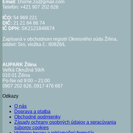
Email
: 1home.za@gmail.com
Telefón: +421 907 202 626
IČO:
54 969 221
DIČ:
21 21 84 86 74
IČ DPH:
SK2121848674
Zapísaná v obchodnom registri Okresného súdu Žilina,
oddiel: Sro, vložka č.: 80826/L
AUPARK Žilina
Veľká Okružná 59/A
010 01 Žilina
Po-Ne od 9:00 – 21:00
0907 202 626, 0917 476 667
Odkazy
O nás
Doprava a platba
Obchodné podmienky
Zásady ochrany osobných údajov a spracúvania
súborov cookies
Vrátenie tovaru a reklamačný formulár