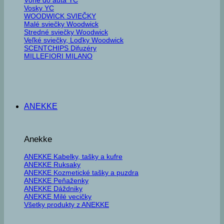
Vosky YC
WOODWICK SVIEČKY
Malé sviečky Woodwick
Stredné sviečky Woodwick
Veľké sviečky, Loďky Woodwick
SCENTCHIPS Difuzéry
MILLEFIORI MILANO
ANEKKE
Anekke
ANEKKE Kabelky, tašky a kufre
ANEKKE Ruksaky
ANEKKE Kozmetické tašky a puzdra
ANEKKE Peňaženky
ANEKKE Dáždniky
ANEKKE Milé vecičky
Všetky produkty z ANEKKE