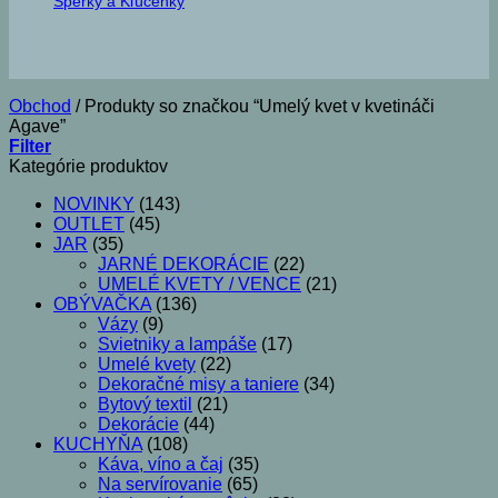
Šperky a Kľúčenky
Obchod
/
Produkty so značkou “Umelý kvet v kvetináči
Agave”
Filter
Kategórie produktov
NOVINKY
(143)
OUTLET
(45)
JAR
(35)
JARNÉ DEKORÁCIE
(22)
UMELÉ KVETY / VENCE
(21)
OBÝVAČKA
(136)
Vázy
(9)
Svietniky a lampáše
(17)
Umelé kvety
(22)
Dekoračné misy a taniere
(34)
Bytový textil
(21)
Dekorácie
(44)
KUCHYŇA
(108)
Káva, víno a čaj
(35)
Na servírovanie
(65)