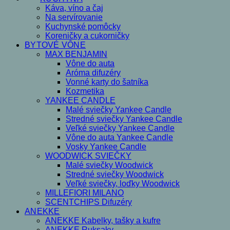
Káva, víno a čaj
Na servírovanie
Kuchynské pomôcky
Koreničky a cukorničky
BYTOVÉ VÔNE
MAX BENJAMIN
Vône do auta
Aróma difuzéry
Vonné karty do šatníka
Kozmetika
YANKEE CANDLE
Malé sviečky Yankee Candle
Stredné sviečky Yankee Candle
Veľké sviečky Yankee Candle
Vône do auta Yankee Candle
Vosky Yankee Candle
WOODWICK SVIEČKY
Malé sviečky Woodwick
Stredné sviečky Woodwick
Veľké sviečky, loďky Woodwick
MILLEFIORI MILANO
SCENTCHIPS Difuzéry
ANEKKE
ANEKKE Kabelky, tašky a kufre
ANEKKE Ruksaky