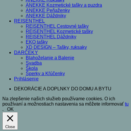
ANEKKE Kozmetické tašky a puzdra
ANEKKE Peňaženky
ANEKKE Dáždniky
REISENTHEL
REISENTHEL Cestovné tašky
REISENTHEL Kozmetické tašky
REISENTHEL Dáždniky
EKO tašky
XD DESIGN – Tašky, ruksaky
DARČEKY
Blahoželanie a Balenie
Svadba
Škola
Šperky a Kľúčenky
Prihlásenie
DEKORÁCIE A DOPLNKY DO DOMU A BYTU
Na zlepšenie našich služieb používame cookies. O ich
používaní a možnostiach nastavenia sa môžete informovať
tu
.
OK
Close