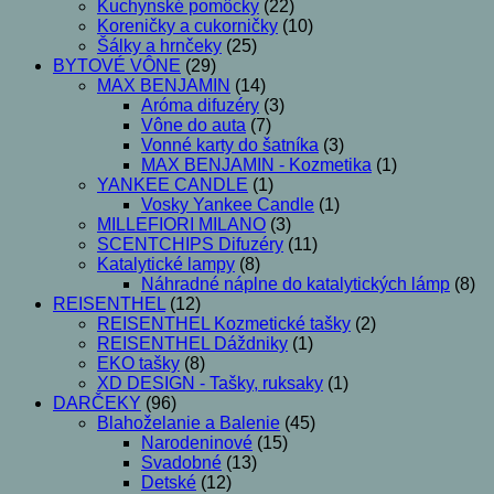
Kuchynské pomôcky
(22)
Koreničky a cukorničky
(10)
Šálky a hrnčeky
(25)
BYTOVÉ VÔNE
(29)
MAX BENJAMIN
(14)
Aróma difuzéry
(3)
Vône do auta
(7)
Vonné karty do šatníka
(3)
MAX BENJAMIN - Kozmetika
(1)
YANKEE CANDLE
(1)
Vosky Yankee Candle
(1)
MILLEFIORI MILANO
(3)
SCENTCHIPS Difuzéry
(11)
Katalytické lampy
(8)
Náhradné náplne do katalytických lámp
(8)
REISENTHEL
(12)
REISENTHEL Kozmetické tašky
(2)
REISENTHEL Dáždniky
(1)
EKO tašky
(8)
XD DESIGN - Tašky, ruksaky
(1)
DARČEKY
(96)
Blahoželanie a Balenie
(45)
Narodeninové
(15)
Svadobné
(13)
Detské
(12)