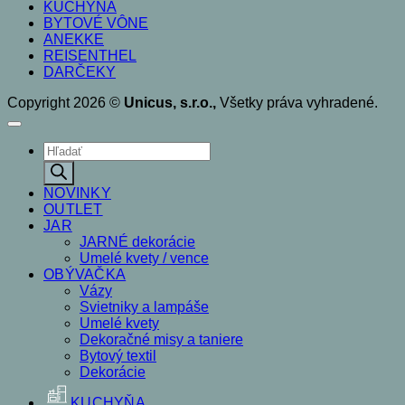
KUCHYŇA
BYTOVÉ VÔNE
ANEKKE
REISENTHEL
DARČEKY
Copyright 2026 ©
Unicus, s.r.o.,
Všetky práva vyhradené.
Products
search
NOVINKY
OUTLET
JAR
JARNÉ dekorácie
Umelé kvety / vence
OBÝVAČKA
Vázy
Svietniky a lampáše
Umelé kvety
Dekoračné misy a taniere
Bytový textil
Dekorácie
KUCHYŇA