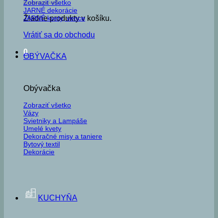
Zobraziť všetko
JARNÉ dekorácie
JARNÉ kvety, vence
Žiadne produkty v košíku.
Vrátiť sa do obchodu
0
OBÝVAČKA
Obývačka
Zobraziť všetko
Vázy
Svietniky a Lampáše
Umelé kvety
Dekoračné misy a taniere
Bytový textil
Dekorácie
KUCHYŇA