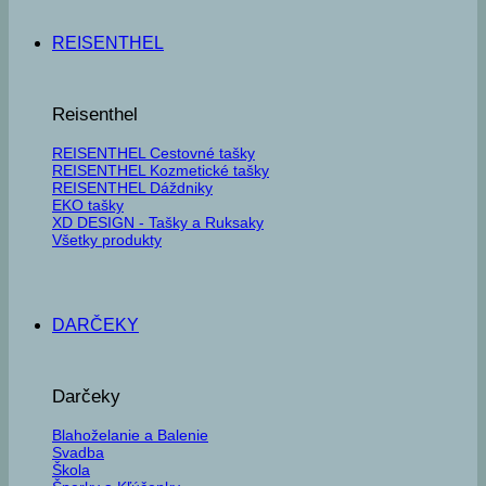
REISENTHEL
Reisenthel
REISENTHEL Cestovné tašky
REISENTHEL Kozmetické tašky
REISENTHEL Dáždniky
EKO tašky
XD DESIGN - Tašky a Ruksaky
Všetky produkty
DARČEKY
Darčeky
Blahoželanie a Balenie
Svadba
Škola