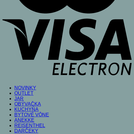
V
E
NOVINKY
OUTLET
JAR
OBÝVAČKA
KUCHYŇA
BYTOVÉ VÔNE
ANEKKE
REISENTHEL
DARČEKY