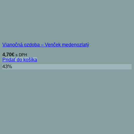
Vianočná ozdoba – Venček medenozlatý
4,70
€
s DPH
Pridať do košíka
43%