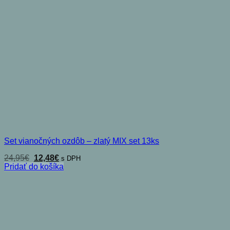
Set vianočných ozdôb – zlatý MIX set 13ks
Pôvodná
Aktuálna
24,95
€
12,48
€
s DPH
cena
cena
Pridať do košíka
bola:
je:
24,95€.
12,48€.