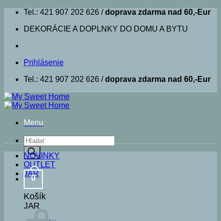
Skip
Tel.: 421 907 202 626 /
doprava zdarma nad 60,-Eur
to
DEKORÁCIE A DOPLNKY DO DOMU A BYTU
content
Prihlásenie
Tel.: 421 907 202 626 /
doprava zdarma nad 60,-Eur
Menu
Products
search
NOVINKY
OUTLET
JAR
0
Košík
JAR