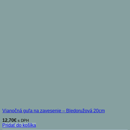
Vianočná guľa na zavesenie – Bledoružová 20cm
12,70
€
s DPH
Pridať do košíka