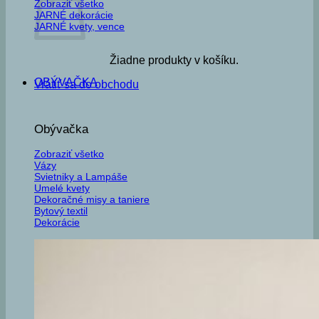
Zobraziť všetko
JARNÉ dekorácie
JARNÉ kvety, vence
Žiadne produkty v košíku.
OBÝVAČKA
Vrátiť sa do obchodu
Obývačka
Zobraziť všetko
Vázy
Svietniky a Lampáše
Umelé kvety
Dekoračné misy a taniere
Bytový textil
Dekorácie