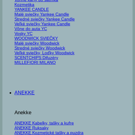
Kozmetika
YANKEE CANDLE
Malé sviečky Yankee Candle
Stredné sviečky Yankee Candle
Veľké sviečky Yankee Candle
Vône do auta YC
Vosky YC
WOODWICK SVIEČKY
Malé sviečky Woodwick
Stredné sviečky Woodwick
Veľké sviečky, Loďky Woodwick
SCENTCHIPS Difuzéry
MILLEFIORI MILANO
ANEKKE
Anekke
ANEKKE Kabelky, tašky a kufre
ANEKKE Ruksaky
ANEKKE Kozmetické tašky a puzdra