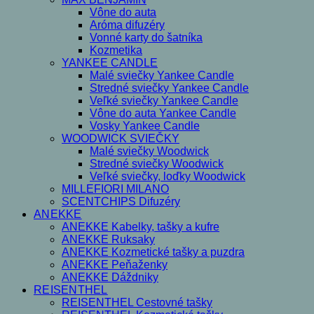
Vône do auta
Aróma difuzéry
Vonné karty do šatníka
Kozmetika
YANKEE CANDLE
Malé sviečky Yankee Candle
Stredné sviečky Yankee Candle
Veľké sviečky Yankee Candle
Vône do auta Yankee Candle
Vosky Yankee Candle
WOODWICK SVIEČKY
Malé sviečky Woodwick
Stredné sviečky Woodwick
Veľké sviečky, loďky Woodwick
MILLEFIORI MILANO
SCENTCHIPS Difuzéry
ANEKKE
ANEKKE Kabelky, tašky a kufre
ANEKKE Ruksaky
ANEKKE Kozmetické tašky a puzdra
ANEKKE Peňaženky
ANEKKE Dáždniky
REISENTHEL
REISENTHEL Cestovné tašky