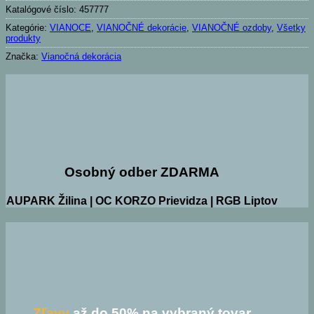
Katalógové číslo:
457777
Kategórie:
VIANOCE
,
VIANOČNÉ dekorácie
,
VIANOČNÉ ozdoby
,
Všetky
produkty
Značka:
Vianočná dekorácia
Osobný odber ZDARMA
AUPARK Žilina | OC KORZO Prievidza | RGB Liptov
Zľavy
až do 50% na vybraný tovar