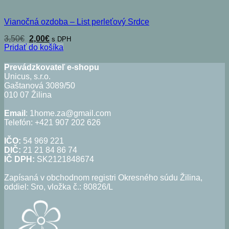
Vianočná ozdoba – List perleťový Srdce
Pôvodná
Aktuálna
3,50
€
2,00
€
s DPH
cena
cena
Pridať do košíka
bola:
je:
3,50€.
2,00€.
Prevádzkovateľ e-shopu
Unicus, s.r.o.
Gaštanová 3089/50
010 07 Žilina
Email
: 1home.za@gmail.com
Telefón: +421 907 202 626
IČO:
54 969 221
DIČ:
21 21 84 86 74
IČ DPH:
SK2121848674
Zapísaná v obchodnom registri Okresného súdu Žilina,
oddiel: Sro, vložka č.: 80826/L