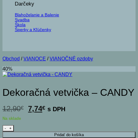
Darčeky
Blahoželanie a Balenie
Svadba
Škola
Šperky a Kľúčenky
Obchod
/
VIANOCE
/
VIANOČNÉ ozdoby
40%
Dekoračná vetvička – CANDY
Pôvodná
Aktuálna
12,90
7,74
€
€
s DPH
cena
cena
Na sklade
bola:
je:
množstvo Dekoračná vetvička - CANDY
12,90€.
7,74€.
Pridať do košíka