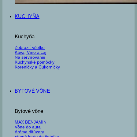
KUCHYŇA
Kuchyňa
Zobraziť všetko
Káva, Víno a čaj
Na servírovanie
Kuchynské pomôcky
Koreničky a Cukorničky
BYTOVÉ VÔNE
Bytové vône
MAX BENJAMIN
Vône do auta
Aróma difúzery
Vonné karty do šatníka