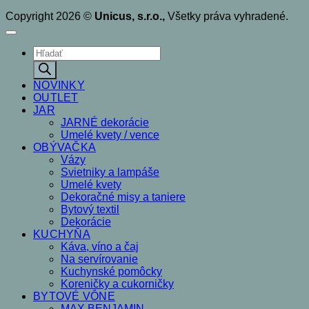
Copyright 2026 ©
Unicus, s.r.o.,
Všetky práva vyhradené.
Products
search
NOVINKY
OUTLET
JAR
JARNÉ dekorácie
Umelé kvety / vence
OBÝVAČKA
Vázy
Svietniky a lampáše
Umelé kvety
Dekoračné misy a taniere
Bytový textil
Dekorácie
KUCHYŇA
Káva, víno a čaj
Na servírovanie
Kuchynské pomôcky
Koreničky a cukorničky
BYTOVÉ VÔNE
MAX BENJAMIN