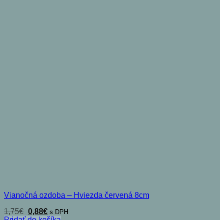
Vianočná ozdoba – Hviezda červená 8cm
Pôvodná
Aktuálna
1,75
€
0,88
€
s DPH
cena
cena
Pridať do košíka