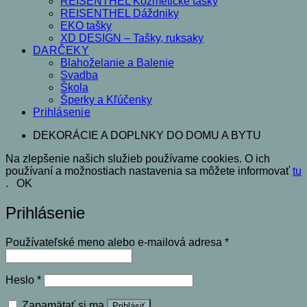
REISENTHEL Kozmetické tašky
REISENTHEL Dáždniky
EKO tašky
XD DESIGN – Tašky, ruksaky
DARČEKY
Blahoželanie a Balenie
Svadba
Škola
Šperky a Kľúčenky
Prihlásenie
DEKORÁCIE A DOPLNKY DO DOMU A BYTU
Na zlepšenie našich služieb používame cookies. O ich
používaní a možnostiach nastavenia sa môžete informovať
tu
.
OK
Prihlásenie
Povinné
Používateľské meno alebo e-mailová adresa
*
Povinné
Heslo
*
Zapamätať si ma
Prihlásiť