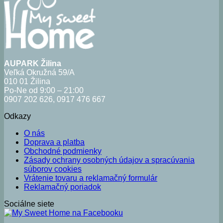
AUPARK Žilina
Veľká Okružná 59/A
010 01 Žilina
Po-Ne od 9:00 – 21:00
0907 202 626, 0917 476 667
Odkazy
O nás
Doprava a platba
Obchodné podmienky
Zásady ochrany osobných údajov a spracúvania
súborov cookies
Vrátenie tovaru a reklamačný formulár
Reklamačný poriadok
Sociálne siete