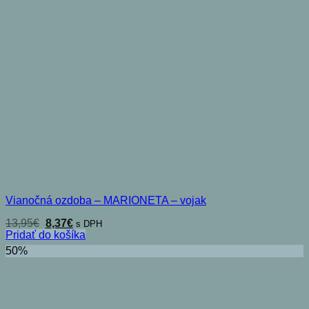
Vianočná ozdoba – MARIONETA – vojak
Pôvodná
Aktuálna
13,95
€
8,37
€
s DPH
cena
cena
Pridať do košíka
bola:
je:
50%
13,95€.
8,37€.