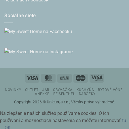
Sociálne siete
Visa
MasterCard
Cash
Maestro
Visa
On
Electron
NOVINKY
OUTLET
JAR
OBÝVAČKA
KUCHYŇA
BYTOVÉ VÔNE
Delivery
ANEKKE
REISENTHEL
DARČEKY
Copyright 2026 ©
Unicus, s.r.o.,
Všetky práva vyhradené.
Na zlepšenie našich služieb používame cookies. O ich
používaní a možnostiach nastavenia sa môžete informovať
tu
.
OK