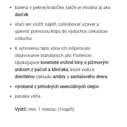
balená v peknej krabičke, takže je vhodná aj ako
darček
stačí len vložiť náplň, zašrobovať uzáver a
upevniť pomocou klipu do výduchov cirkulácie
vzduchu
K vytvoreniu tejto vône ich inšpirovalo
objavovanie starobylých ulíc Florencie.
Upokojujúce
korenisté vrchné tóny s pižmovým
srdcom z pačuli a klinčeka
, ktoré vedú k
drevitému
základu
ambry
a
santalového dreva.
vyrobené z prírodných esenciálnych olejov
pánska vôňa
Výdrž:
min. 1 mesiac (1náplň)