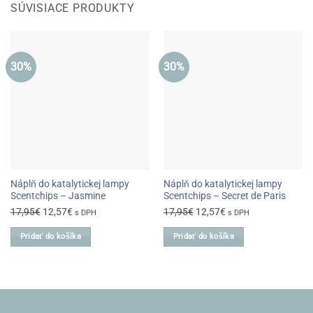
SÚVISIACE PRODUKTY
30%
30%
Náplň do katalytickej lampy
Náplň do katalytickej lampy
Scentchips – Jasmine
Scentchips – Secret de Paris
Pôvodná
Aktuálna
Pôvodná
Aktuálna
17,95
€
12,57
€
17,95
€
12,57
€
s DPH
s DPH
cena
cena
cena
cena
Pridať do košíka
Pridať do košíka
bola:
je:
bola:
je:
17,95€.
12,57€.
17,95€.
12,57€.