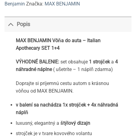
Benjamin
Značka:
MAX BENJAMIN
Popis
MAX BENJAMIN Vôňa do auta – Italian
Apothecary SET 1+4
VÝHODNÉ BALENIE:
set obsahuje
1 strojček
a
4
náhradné náplne
( ušetríte – 1 náplň zdarma)
Doprajte si príjemnú cestu autom s krásnou
vôňou od MAX BENJAMIN.
v balení sa nachádza 1x strojček + 4x náhradná
náplň
luxusný, elegantný a
štýlový dizajn
strojček je v tvare kovového volantu