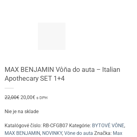
MAX BENJAMIN Vôňa do auta – Italian
Apothecary SET 1+4
Pôvodná
Aktuálna
22,00
€
20,00
€
s DPH
cena
cena
Nie je na sklade
bola:
je:
22,00€.
20,00€.
Katalógové číslo:
RB-CFGB07
Kategórie:
BYTOVÉ VÔNE
,
MAX BENJAMIN
,
NOVINKY
,
Vône do auta
Značka:
Max