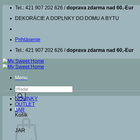
Skip
Tel.: 421 907 202 626 /
doprava zdarma nad 60,-Eur
to
DEKORÁCIE A DOPLNKY DO DOMU A BYTU
content
Prihlásenie
Tel.: 421 907 202 626 /
doprava zdarma nad 60,-Eur
Menu
Products
search
NOVINKY
OUTLET
0
JAR
Košík
JAR