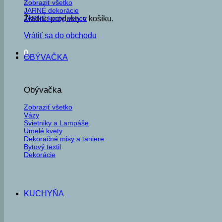
Zobraziť všetko
JARNÉ dekorácie
JARNÉ kvety, vence
Žiadne produkty v košíku.
Vrátiť sa do obchodu
0
OBÝVAČKA
Obývačka
Zobraziť všetko
Vázy
Svietniky a Lampáše
Umelé kvety
Dekoračné misy a taniere
Bytový textil
Dekorácie
KUCHYŇA