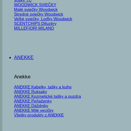
WOODWICK SVIEČKY
Malé sviečky Woodwick
Stredné sviečky Woodwick
Veľké sviečky, Loďky Woodwick
SCENTCHIPS Difuzéry
MILLEFIORI MILANO
ANEKKE
Anekke
ANEKKE Kabelky, tašky a kufre
ANEKKE Ruksaky
ANEKKE Kozmetické tašky a puzdra
ANEKKE Peňaženky
ANEKKE Dáždniky
ANEKKE Milé vecičky
Všetky produkty z ANEKKE