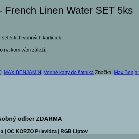
 French Linen Water SET 5ks
 set 5-tich vonných kartičiek.
o na kom vám záleží.
E
,
MAX BENJAMIN
,
Vonné karty do šatníka
Značka:
Max Benja
sobný odber ZDARMA
a | OC KORZO Prievidza | RGB Liptov