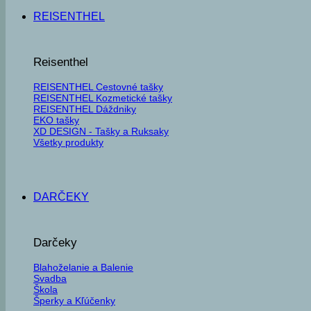
REISENTHEL
Reisenthel
REISENTHEL Cestovné tašky
REISENTHEL Kozmetické tašky
REISENTHEL Dáždniky
EKO tašky
XD DESIGN - Tašky a Ruksaky
Všetky produkty
DARČEKY
Darčeky
Blahoželanie a Balenie
Svadba
Škola
Šperky a Kľúčenky