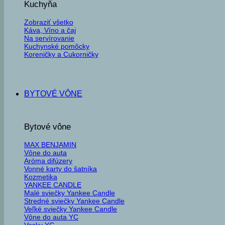
Kuchyňa
Zobraziť všetko
Káva, Víno a čaj
Na servírovanie
Kuchynské pomôcky
Koreničky a Cukorničky
BYTOVÉ VÔNE
Bytové vône
MAX BENJAMIN
Vône do auta
Aróma difúzery
Vonné karty do šatníka
Kozmetika
YANKEE CANDLE
Malé sviečky Yankee Candle
Stredné sviečky Yankee Candle
Veľké sviečky Yankee Candle
Vône do auta YC
Vosky YC