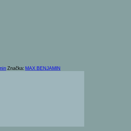
min
Značka:
MAX BENJAMIN