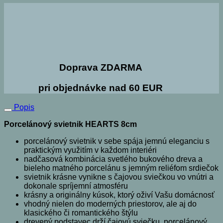
Doprava ZDARMA
pri objednávke nad 60 EUR
Popis
Porcelánový svietnik HEARTS 8cm
porcelánový svietnik v sebe spája jemnú eleganciu s
praktickým využitím v každom interiéri
nadčasová kombinácia svetlého bukového dreva a
bieleho matného porcelánu s jemným reliéfom srdiečok
svietnik krásne vynikne s čajovou sviečkou vo vnútri a
dokonale spríjemní atmosféru
krásny a originálny kúsok, ktorý oživí Vašu domácnosť
vhodný nielen do moderných priestorov, ale aj do
klasického či romantického štýlu
drevený podstavec drží čajovú sviečku, porcelánový