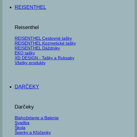
REISENTHEL
Reisenthel
REISENTHEL Cestovné tašky
REISENTHEL Kozmetické tašky
REISENTHEL Dáždniky
EKO tašky
XD DESIGN - Tašky a Ruksaky
Všetky produkty
DARČEKY
Darčeky
Blahoželanie a Balenie
Svadba
Škola
Šperky a Kľúčenky