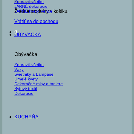
Zobraziť všetko
JARNÉ dekorácie
JARNÉ kvety, vence
Žiadne produkty v košíku.
Vrátiť sa do obchodu
0
OBÝVAČKA
Obývačka
Zobraziť všetko
Vázy
Svietniky a Lampáše
Umelé kvety
Dekoračné misy a taniere
Bytový textil
Dekorácie
KUCHYŇA