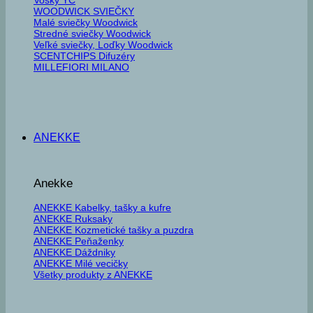
WOODWICK SVIEČKY
Malé sviečky Woodwick
Stredné sviečky Woodwick
Veľké sviečky, Loďky Woodwick
SCENTCHIPS Difuzéry
MILLEFIORI MILANO
ANEKKE
Anekke
ANEKKE Kabelky, tašky a kufre
ANEKKE Ruksaky
ANEKKE Kozmetické tašky a puzdra
ANEKKE Peňaženky
ANEKKE Dáždniky
ANEKKE Milé vecičky
Všetky produkty z ANEKKE