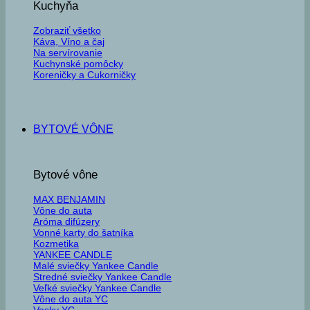
Kuchyňa
Zobraziť všetko
Káva, Víno a čaj
Na servírovanie
Kuchynské pomôcky
Koreničky a Cukorničky
BYTOVÉ VÔNE
Bytové vône
MAX BENJAMIN
Vône do auta
Aróma difúzery
Vonné karty do šatníka
Kozmetika
YANKEE CANDLE
Malé sviečky Yankee Candle
Stredné sviečky Yankee Candle
Veľké sviečky Yankee Candle
Vône do auta YC
Vosky YC