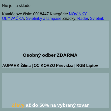
Nie je na sklade
Katalógové číslo:
0018447
Kategórie:
NOVINKY
,
OBÝVAČKA
,
Svietniky a lampáše
Značky:
Räder
,
Svietnik
Osobný odber ZDARMA
AUPARK Žilina | OC KORZO Prievidza | RGB Liptov
Zľavy
až do 50% na vybraný tovar