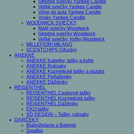
Stredné sviečky Yankee Candle
Veľké sviečky Yankee Candle
Vône do auta Yankee Candle
Vosky Yankee Candle
WOODWICK SVIEČKY
Malé sviečky Woodwick
Stredné sviečky Woodwick
Veľké sviečky, loďky Woodwick
MILLEFIORI MILANO
SCENTCHIPS Difuzéry
ANEKKE
ANEKKE Kabelky, tašky a kufre
ANEKKE Ruksaky
ANEKKE Kozmetické tašky a puzdra
ANEKKE Peňaženky
ANEKKE Dáždniky
REISENTHEL
REISENTHEL Cestovné tašky
REISENTHEL Kozmetické tašky
REISENTHEL Dáždniky
EKO tašky
XD DESIGN – Tašky, ruksaky
DARČEKY
Blahoželanie a Balenie
Svadba