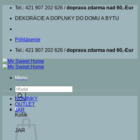
Skip
Tel.: 421 907 202 626 /
doprava zdarma nad 60,-Eur
to
DEKORÁCIE A DOPLNKY DO DOMU A BYTU
content
Prihlásenie
Tel.: 421 907 202 626 /
doprava zdarma nad 60,-Eur
Menu
Products
search
NOVINKY
OUTLET
0
JAR
Košík
JAR