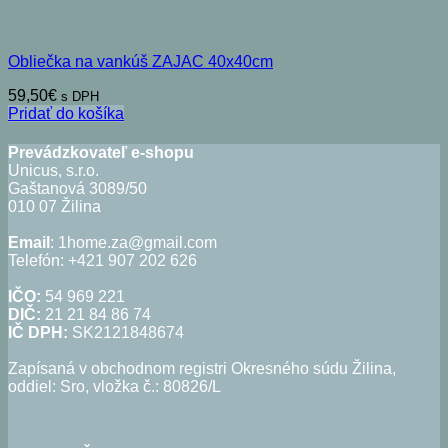
Obliečka na vankúš ZAJAC 40x40cm
59,50
€
s DPH
Pridať do košíka
Prevádzkovateľ e-shopu
Unicus, s.r.o.
Gaštanová 3089/50
010 07 Žilina
Email
: 1home.za@gmail.com
Telefón: +421 907 202 626
IČO:
54 969 221
DIČ:
21 21 84 86 74
IČ DPH:
SK2121848674
Zapísaná v obchodnom registri Okresného súdu Žilina,
oddiel: Sro, vložka č.: 80826/L