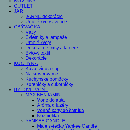
NOVINKY
OUTLET
JAR
JARNÉ dekorácie
Umelé kvety / vence
OBÝVAČKA
Vázy
Svietniky a lampáše
Umelé kvety
Dekoračné misy a taniere
Bytový textil
Dekorácie
KUCHYŇA
Káva, víno a čaj
Na servírovanie
Kuchynské pomôcky
Koreničky a cukorničky
BYTOVÉ VÔNE
MAX BENJAMIN
Vône do auta
Aróma difuzéry
Vonné karty do šatníka
Kozmetika
YANKEE CANDLE
Malé sviečky Yankee Candle