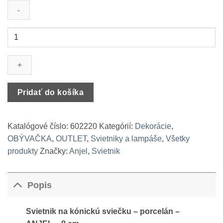
množstvo
Svietnik
na
kónickú
sviečku
-
Pridať do košíka
porcelán
-
ANJEL
Katalógové číslo:
602220
Kategórií:
Dekorácie
,
-
OBÝVAČKA
,
OUTLET
,
Svietniky a lampáše
,
Všetky
8
produkty
Značky:
Anjel
,
Svietnik
cm
Popis
Svietnik na kónickú sviečku – porcelán –