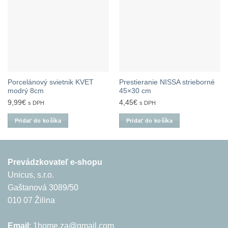
Porcelánový svietnik KVET
Prestieranie NISSA strieborné
modrý 8cm
45×30 cm
9,99
€
4,45
€
s DPH
s DPH
Pridať do košíka
Pridať do košíka
Prevádzkovateľ e-shopu
Unicus, s.r.o.
Gaštanová 3089/50
010 07 Žilina
Email
: 1home.za@gmail.com