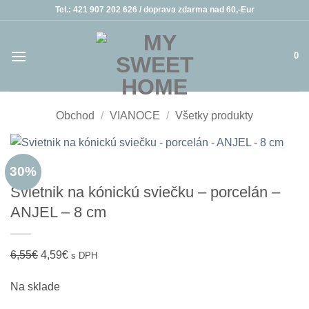
Skip
Tel.: 421 907 202 626 /
doprava zdarma nad 60,-Eur
to
content
0
Obchod
/
VIANOCE
/
Všetky produkty
30%
Svietnik na kónickú sviečku – porcelán –
ANJEL – 8 cm
Pôvodná
Aktuálna
6,55
€
4,59
€
s DPH
cena
cena
Na sklade
bola:
je:
6,55€.
4,59€.