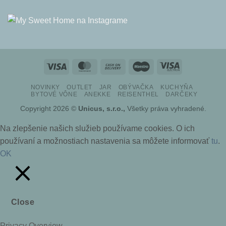
Visa
MasterCard
Cash
Maestro
Visa
On
Electron
NOVINKY
OUTLET
JAR
OBÝVAČKA
KUCHYŇA
Delivery
BYTOVÉ VÔNE
ANEKKE
REISENTHEL
DARČEKY
Copyright 2026 ©
Unicus, s.r.o.,
Všetky práva vyhradené.
Na zlepšenie našich služieb používame cookies. O ich
používaní a možnostiach nastavenia sa môžete informovať
tu
.
OK
Close
Privacy Overview