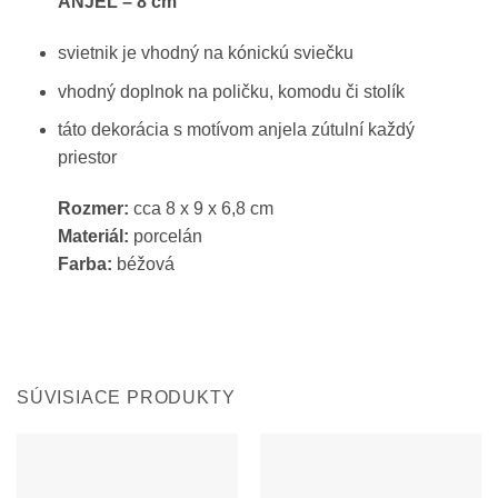
ANJEL – 8 cm
svietnik je vhodný na kónickú sviečku
vhodný doplnok na poličku, komodu či stolík
táto dekorácia s motívom anjela zútulní každý
priestor
Rozmer:
cca 8 x 9 x 6,8 cm
Materiál:
porcelán
Farba:
béžová
SÚVISIACE PRODUKTY