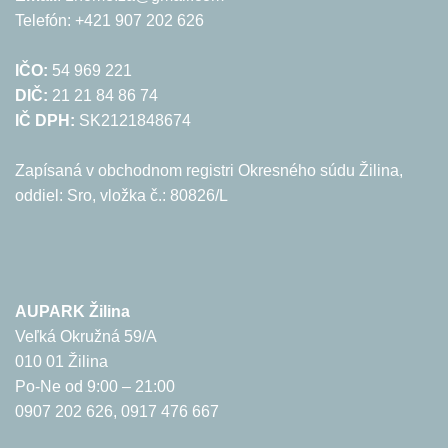
Telefón: +421 907 202 626
IČO:
54 969 221
DIČ:
21 21 84 86 74
IČ DPH:
SK2121848674
Zapísaná v obchodnom registri Okresného súdu Žilina,
oddiel: Sro, vložka č.: 80826/L
AUPARK Žilina
Veľká Okružná 59/A
010 01 Žilina
Po-Ne od 9:00 – 21:00
0907 202 626, 0917 476 667