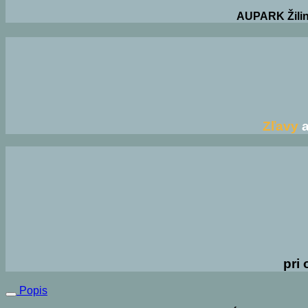
AUPARK Žilin
Zľavy
a
pri
Popis