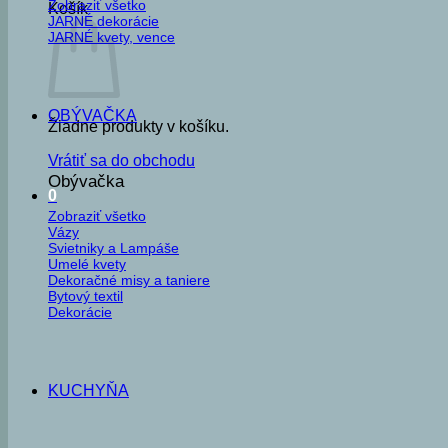
Zobraziť všetko
Košík
JARNÉ dekorácie
JARNÉ kvety, vence
OBÝVAČKA
Žiadne produkty v košíku.
Vrátiť sa do obchodu
Obývačka
0
Zobraziť všetko
Vázy
Svietniky a Lampáše
Umelé kvety
Dekoračné misy a taniere
Bytový textil
Dekorácie
KUCHYŇA