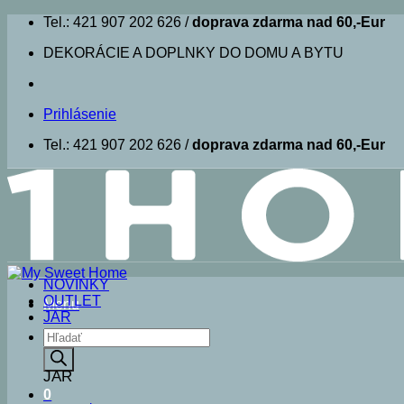
Skip
Tel.: 421 907 202 626 /
doprava zdarma nad 60,-Eur
to
DEKORÁCIE A DOPLNKY DO DOMU A BYTU
content
Prihlásenie
Tel.: 421 907 202 626 /
doprava zdarma nad 60,-Eur
NOVINKY
OUTLET
Menu
JAR
Products
search
JAR
0