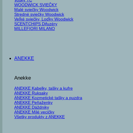
WOODWICK SVIEČKY
Malé sviečky Woodwick
Stredné sviečky Woodwick
Veľké sviečky, Loďky Woodwick
SCENTCHIPS Difuzéry
MILLEFIORI MILANO
ANEKKE
Anekke
ANEKKE Kabelky, tašky a kufre
ANEKKE Ruksaky
ANEKKE Kozmetické tašky a puzdra
ANEKKE Peňaženky
ANEKKE Dáždniky
ANEKKE Milé vecičky
Všetky produkty z ANEKKE