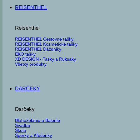
REISENTHEL
Reisenthel
REISENTHEL Cestovné tašky
REISENTHEL Kozmetické tašky
REISENTHEL Dáždniky
EKO tašky
XD DESIGN - Tašky a Ruksaky
Všetky produkty
DARČEKY
Darčeky
Blahoželanie a Balenie
Svadba
Škola
Šperky a Kľúčenky