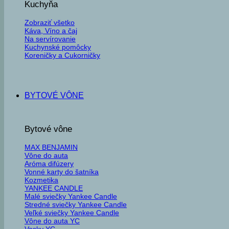
Kuchyňa
Zobraziť všetko
Káva, Víno a čaj
Na servírovanie
Kuchynské pomôcky
Koreničky a Cukorničky
BYTOVÉ VÔNE
Bytové vône
MAX BENJAMIN
Vône do auta
Aróma difúzery
Vonné karty do šatníka
Kozmetika
YANKEE CANDLE
Malé sviečky Yankee Candle
Stredné sviečky Yankee Candle
Veľké sviečky Yankee Candle
Vône do auta YC
Vosky YC