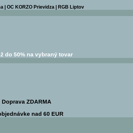
a | OC KORZO Prievidza | RGB Liptov
ž do 50% na vybraný tovar
Doprava ZDARMA
 objednávke nad 60 EUR