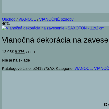
Obchod
/
VIANOCE
/
VIANOČNÉ ozdoby
40%
Vianočná dekorácia na zave
Pôvodná
Aktuálna
13,95
€
8,37
€
s DPH
cena
cena
Nie je na sklade
bola:
je:
13,95€.
8,37€.
Katalógové číslo:
524187/SAX
Kategórie:
VIANOCE
,
VIANOČ
O