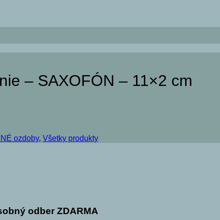
senie – SAXOFÓN – 11×2 cm
NÉ ozdoby
,
Všetky produkty
sobný odber ZDARMA