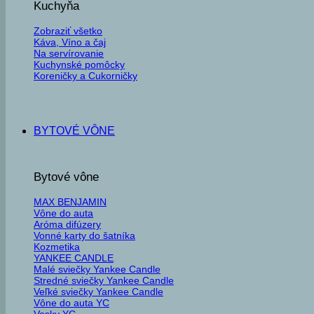
Kuchyňa
Zobraziť všetko
Káva, Víno a čaj
Na servírovanie
Kuchynské pomôcky
Koreničky a Cukorničky
BYTOVÉ VÔNE
Bytové vône
MAX BENJAMIN
Vône do auta
Aróma difúzery
Vonné karty do šatníka
Kozmetika
YANKEE CANDLE
Malé sviečky Yankee Candle
Stredné sviečky Yankee Candle
Veľké sviečky Yankee Candle
Vône do auta YC
Vosky YC