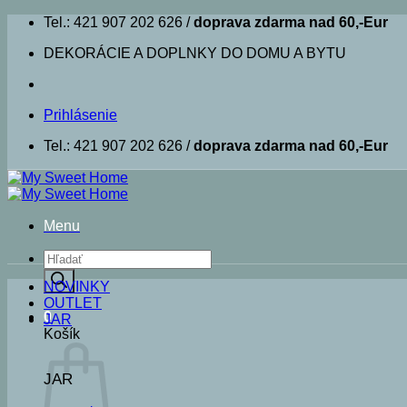
Skip
Tel.: 421 907 202 626 /
doprava zdarma nad 60,-Eur
to
DEKORÁCIE A DOPLNKY DO DOMU A BYTU
content
Prihlásenie
Tel.: 421 907 202 626 /
doprava zdarma nad 60,-Eur
Menu
Products
search
NOVINKY
OUTLET
0
JAR
Košík
JAR