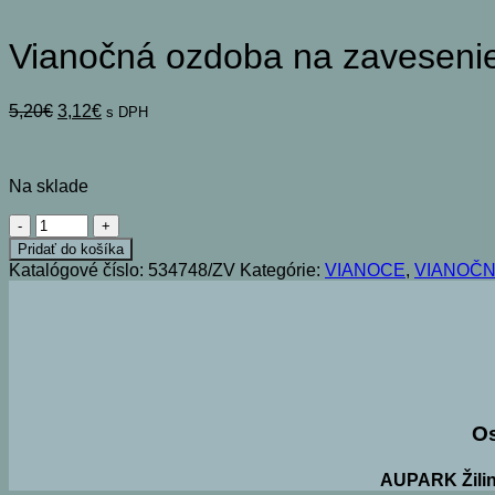
Vianočná ozdoba na zavese
Pôvodná
Aktuálna
5,20
€
3,12
€
s DPH
cena
cena
bola:
je:
5,20€.
3,12€.
Na sklade
množstvo
Vianočná
Pridať do košíka
ozdoba
Katalógové číslo:
534748/ZV
Kategórie:
VIANOCE
,
VIANOČN
na
zavesenie
-
MACKO
SO
ZVONČEKOM
-
4x6
O
cm
AUPARK Žilin