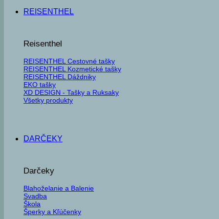
REISENTHEL
Reisenthel
REISENTHEL Cestovné tašky
REISENTHEL Kozmetické tašky
REISENTHEL Dáždniky
EKO tašky
XD DESIGN - Tašky a Ruksaky
Všetky produkty
DARČEKY
Darčeky
Blahoželanie a Balenie
Svadba
Škola
Šperky a Kľúčenky