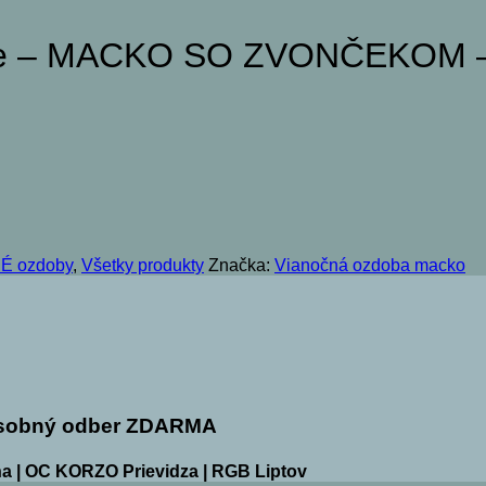
nie – MACKO SO ZVONČEKOM 
É ozdoby
,
Všetky produkty
Značka:
Vianočná ozdoba macko
sobný odber ZDARMA
a | OC KORZO Prievidza | RGB Liptov