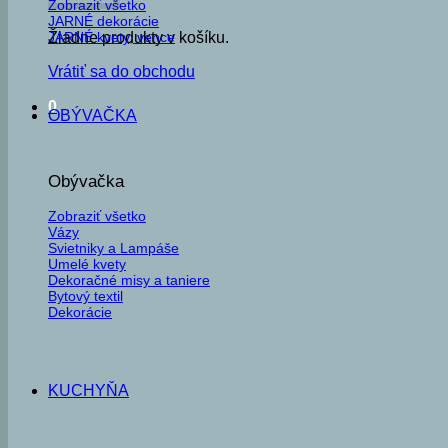
Zobraziť všetko
JARNÉ dekorácie
JARNÉ kvety, vence
Žiadne produkty v košíku.
Vrátiť sa do obchodu
0
OBÝVAČKA
Obývačka
Zobraziť všetko
Vázy
Svietniky a Lampáše
Umelé kvety
Dekoračné misy a taniere
Bytový textil
Dekorácie
KUCHYŇA