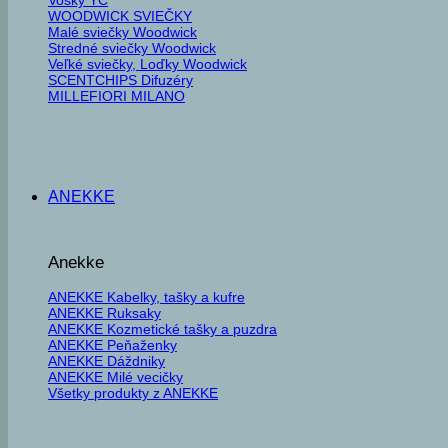
WOODWICK SVIEČKY
Malé sviečky Woodwick
Stredné sviečky Woodwick
Veľké sviečky, Loďky Woodwick
SCENTCHIPS Difuzéry
MILLEFIORI MILANO
ANEKKE
Anekke
ANEKKE Kabelky, tašky a kufre
ANEKKE Ruksaky
ANEKKE Kozmetické tašky a puzdra
ANEKKE Peňaženky
ANEKKE Dáždniky
ANEKKE Milé vecičky
Všetky produkty z ANEKKE