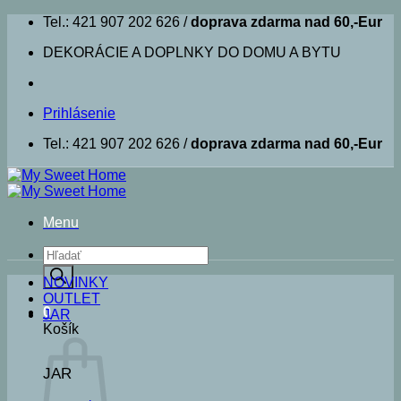
Skip
Tel.: 421 907 202 626 /
doprava zdarma nad 60,-Eur
to
DEKORÁCIE A DOPLNKY DO DOMU A BYTU
content
Prihlásenie
Tel.: 421 907 202 626 /
doprava zdarma nad 60,-Eur
Menu
Products
search
NOVINKY
OUTLET
0
JAR
Košík
JAR