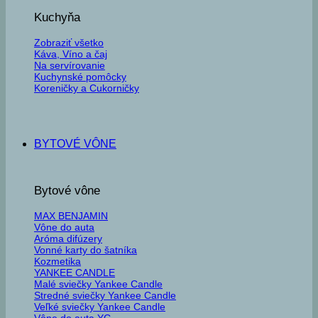
Kuchyňa
Zobraziť všetko
Káva, Víno a čaj
Na servírovanie
Kuchynské pomôcky
Koreničky a Cukorničky
BYTOVÉ VÔNE
Bytové vône
MAX BENJAMIN
Vône do auta
Aróma difúzery
Vonné karty do šatníka
Kozmetika
YANKEE CANDLE
Malé sviečky Yankee Candle
Stredné sviečky Yankee Candle
Veľké sviečky Yankee Candle
Vône do auta YC