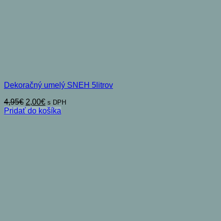
Dekoračný umelý SNEH 5litrov
Pôvodná
Aktuálna
4,95
€
2,00
€
s DPH
cena
cena
Pridať do košíka
bola:
je:
4,95€.
2,00€.