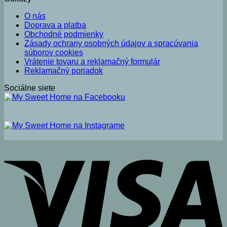
O nás
Doprava a platba
Obchodné podmienky
Zásady ochrany osobných údajov a spracúvania
súborov cookies
Vrátenie tovaru a reklamačný formulár
Reklamačný poriadok
Sociálne siete
V