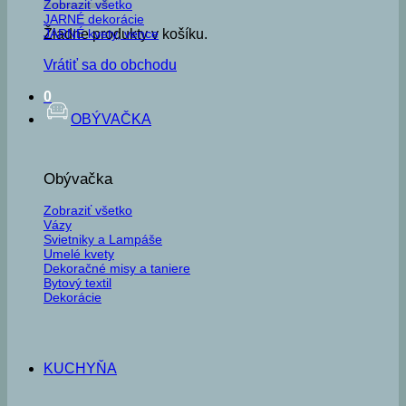
Zobraziť všetko
JARNÉ dekorácie
JARNÉ kvety, vence
Žiadne produkty v košíku.
Vrátiť sa do obchodu
0
OBÝVAČKA
Obývačka
Zobraziť všetko
Vázy
Svietniky a Lampáše
Umelé kvety
Dekoračné misy a taniere
Bytový textil
Dekorácie
KUCHYŇA