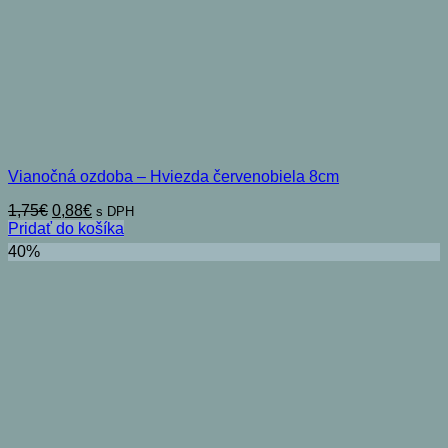
Vianočná ozdoba – Hviezda červenobiela 8cm
Pôvodná
Aktuálna
1,75
€
0,88
€
s DPH
cena
cena
Pridať do košíka
bola:
je:
40%
1,75€.
0,88€.