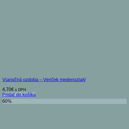
Vianočná ozdoba – Venček medenozlatý
4,70
€
s DPH
Pridať do košíka
60%