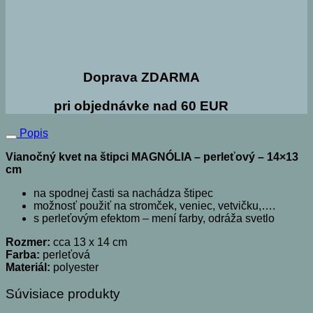
Doprava ZDARMA
pri objednávke nad 60 EUR
Popis
Vianočný kvet na štipci MAGNÓLIA – perleťový – 14×13
cm
na spodnej časti sa nachádza štipec
možnosť použiť na stromček, veniec, vetvičku,….
s perleťovým efektom – mení farby, odráža svetlo
Rozmer:
cca 13 x 14 cm
Farba:
perleťová
Materiál:
polyester
Súvisiace produkty