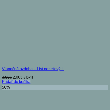
Vianočná ozdoba – List perleťový II.
Pôvodná
Aktuálna
3,50
€
2,00
€
s DPH
cena
cena
Pridať do košíka
bola:
je:
50%
3,50€.
2,00€.