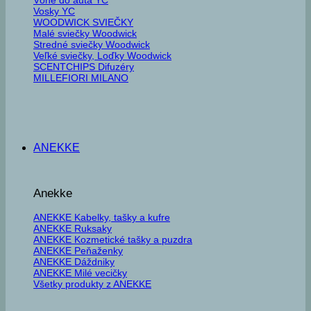
Vosky YC
WOODWICK SVIEČKY
Malé sviečky Woodwick
Stredné sviečky Woodwick
Veľké sviečky, Loďky Woodwick
SCENTCHIPS Difuzéry
MILLEFIORI MILANO
ANEKKE
Anekke
ANEKKE Kabelky, tašky a kufre
ANEKKE Ruksaky
ANEKKE Kozmetické tašky a puzdra
ANEKKE Peňaženky
ANEKKE Dáždniky
ANEKKE Milé vecičky
Všetky produkty z ANEKKE