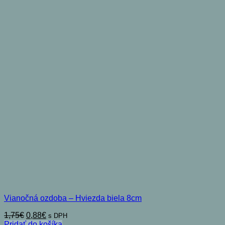
Vianočná ozdoba – Hviezda biela 8cm
Pôvodná
Aktuálna
1,75
€
0,88
€
s DPH
cena
cena
Pridať do košíka