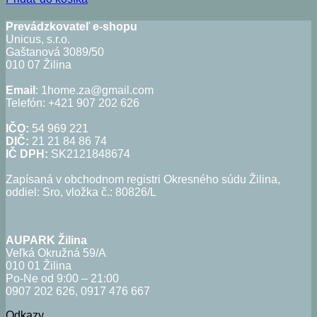
bola:
je:
1,75€.
0,88€.
Prevádzkovateľ e-shopu
Unicus, s.r.o.
Gaštanová 3089/50
010 07 Žilina
Email
: 1home.za@gmail.com
Telefón: +421 907 202 626
IČO:
54 969 221
DIČ:
21 21 84 86 74
IČ DPH:
SK2121848674
Zapísaná v obchodnom registri Okresného súdu Žilina,
oddiel: Sro, vložka č.: 80826/L
AUPARK Žilina
Veľká Okružná 59/A
010 01 Žilina
Po-Ne od 9:00 – 21:00
0907 202 626, 0917 476 667
Odkazy