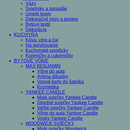
Vázy
Svietniky a lampáše
Umelé kvety
Dekoračné misy a taniere
Bytový textil
Dekorácie
KUCHYŇA
Káva, víno a čaj
Na servírovanie
Kuchynské pomôcky
Koreničky a cukorničky
BYTOVÉ VÔNE
MAX BENJAMIN
Vône do auta
Aróma difuzéry
Vonné karty do šatníka
Kozmetika
YANKEE CANDLE
Malé sviečky Yankee Candle
Stredné sviečky Yankee Candle
Veľké sviečky Yankee Candle
Vône do auta Yankee Candle
Vosky Yankee Candle
WOODWICK SVIEČKY
Malé sviečky Woodwick