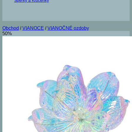
Šperky a Kľúčenky
Obchod
/
VIANOCE
/
VIANOČNÉ ozdoby
50%