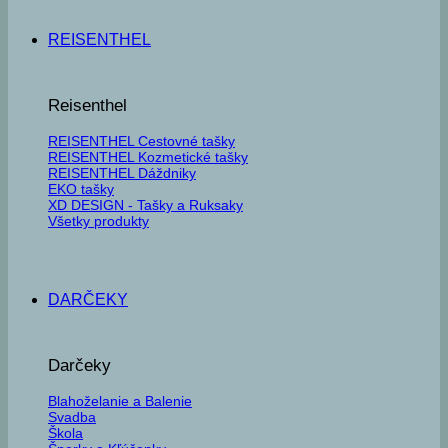
REISENTHEL
Reisenthel
REISENTHEL Cestovné tašky
REISENTHEL Kozmetické tašky
REISENTHEL Dáždniky
EKO tašky
XD DESIGN - Tašky a Ruksaky
Všetky produkty
DARČEKY
Darčeky
Blahoželanie a Balenie
Svadba
Škola