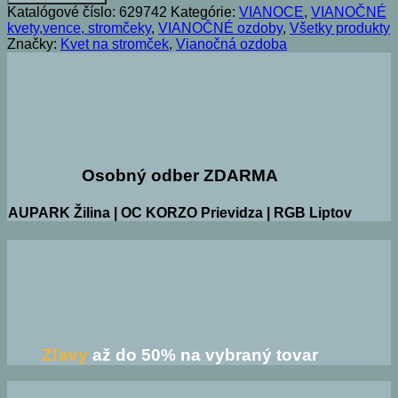
kvet
Katalógové číslo:
629742
Kategórie:
VIANOCE
,
VIANOČNÉ
na
kvety,vence, stromčeky
,
VIANOČNÉ ozdoby
,
Všetky produkty
štipci
Značky:
Kvet na stromček
,
Vianočná ozdoba
MAGNÓLIA
-
perleťový
-
14x13
cm
Osobný odber ZDARMA
AUPARK Žilina | OC KORZO Prievidza | RGB Liptov
Zľavy
až do 50% na vybraný tovar