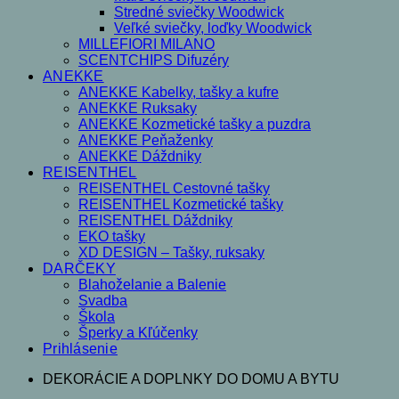
Stredné sviečky Woodwick
Veľké sviečky, loďky Woodwick
MILLEFIORI MILANO
SCENTCHIPS Difuzéry
ANEKKE
ANEKKE Kabelky, tašky a kufre
ANEKKE Ruksaky
ANEKKE Kozmetické tašky a puzdra
ANEKKE Peňaženky
ANEKKE Dáždniky
REISENTHEL
REISENTHEL Cestovné tašky
REISENTHEL Kozmetické tašky
REISENTHEL Dáždniky
EKO tašky
XD DESIGN – Tašky, ruksaky
DARČEKY
Blahoželanie a Balenie
Svadba
Škola
Šperky a Kľúčenky
Prihlásenie
DEKORÁCIE A DOPLNKY DO DOMU A BYTU