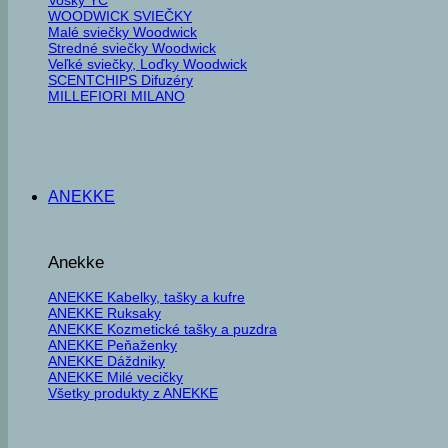
WOODWICK SVIEČKY
Malé sviečky Woodwick
Stredné sviečky Woodwick
Veľké sviečky, Loďky Woodwick
SCENTCHIPS Difuzéry
MILLEFIORI MILANO
ANEKKE
Anekke
ANEKKE Kabelky, tašky a kufre
ANEKKE Ruksaky
ANEKKE Kozmetické tašky a puzdra
ANEKKE Peňaženky
ANEKKE Dáždniky
ANEKKE Milé vecičky
Všetky produkty z ANEKKE