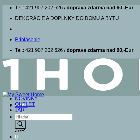
Skip
Tel.: 421 907 202 626 /
doprava zdarma nad 60,-Eur
to
DEKORÁCIE A DOPLNKY DO DOMU A BYTU
content
Prihlásenie
Tel.: 421 907 202 626 /
doprava zdarma nad 60,-Eur
NOVINKY
OUTLET
Menu
JAR
Products
search
JAR
0