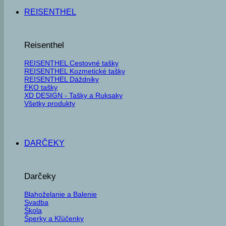
REISENTHEL
Reisenthel
REISENTHEL Cestovné tašky
REISENTHEL Kozmetické tašky
REISENTHEL Dáždniky
EKO tašky
XD DESIGN - Tašky a Ruksaky
Všetky produkty
DARČEKY
Darčeky
Blahoželanie a Balenie
Svadba
Škola
Šperky a Kľúčenky