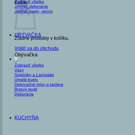
Zobraziť všetko
Košík
JARNÉ dekorácie
JARNÉ kvety, vence
OBÝVAČKA
Žiadne produkty v košíku.
Vrátiť sa do obchodu
Obývačka
0
Zobraziť všetko
Vázy
Svietniky a Lampáše
Umelé kvety
Dekoračné misy a taniere
Bytový textil
Dekorácie
KUCHYŇA