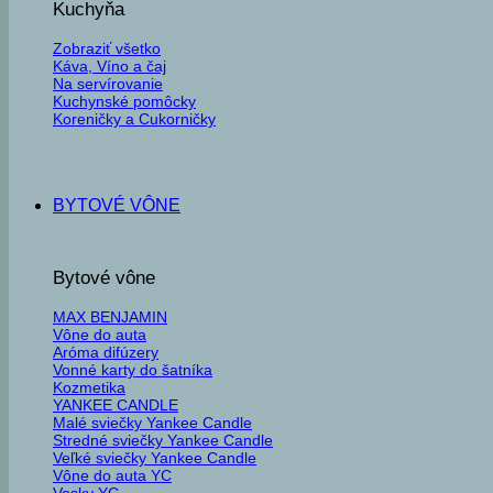
Kuchyňa
Zobraziť všetko
Káva, Víno a čaj
Na servírovanie
Kuchynské pomôcky
Koreničky a Cukorničky
BYTOVÉ VÔNE
Bytové vône
MAX BENJAMIN
Vône do auta
Aróma difúzery
Vonné karty do šatníka
Kozmetika
YANKEE CANDLE
Malé sviečky Yankee Candle
Stredné sviečky Yankee Candle
Veľké sviečky Yankee Candle
Vône do auta YC
Vosky YC